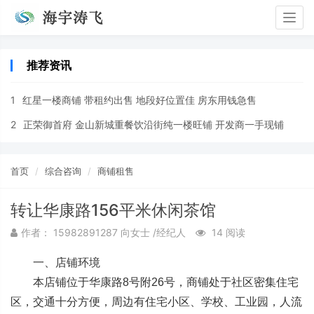
Togg
navig
推荐资讯
1
红星一楼商铺 带租约出售 地段好位置佳 房东用钱急售
2
正荣御首府 金山新城重餐饮沿街纯一楼旺铺 开发商一手现铺
首页
综合咨询
商铺租售
转让华康路156平米休闲茶馆
作者： 15982891287 向女士 /经纪人
14 阅读
一、店铺环境
本店铺位于华康路8号附26号，商铺处于社区密集住宅
区，交通十分方便，周边有住宅小区、学校、工业园，人流