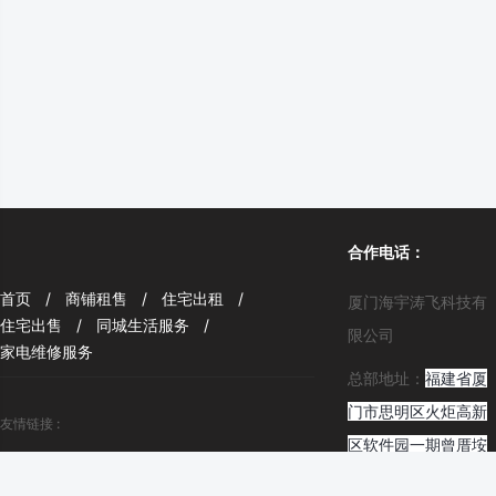
合作电话：
首页
/
商铺租售
/
住宅出租
/
厦门海宇涛飞科技有
住宅出售
/
同城生活服务
/
限公司
家电维修服务
总部地址：
福建省厦
门市思明区火炬高新
友情链接 :
区软件园一期曾厝垵
淘宝中心
百度中心
北路3号科汇楼402