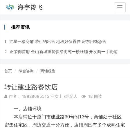
Togg
navig
推荐资讯
1
红星一楼商铺 带租约出售 地段好位置佳 房东用钱急售
2
正荣御首府 金山新城重餐饮沿街纯一楼旺铺 开发商一手现铺
首页
综合咨询
商铺租售
转让建业路餐饮店
作者： 18828685515 汪女士 /经纪人
18 阅读
一、店铺环境
本店铺位于厦门市建业路30号附13号，商铺处于社区
密集住宅区，周边交通十分方便，店铺周围有多个成熟住宅