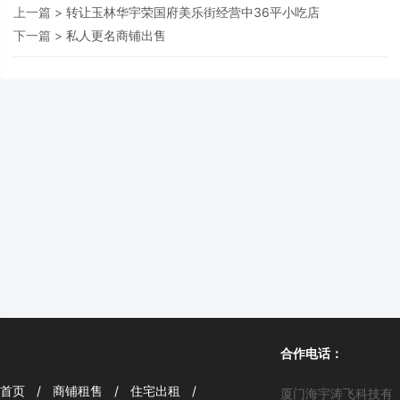
上一篇 >
转让玉林华宇荣国府美乐街经营中36平小吃店
下一篇 >
私人更名商铺出售
合作电话：
首页
/
商铺租售
/
住宅出租
/
厦门海宇涛飞科技有